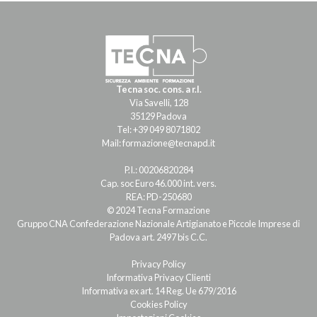
Tecna soc. cons. a r.l.
Via Savelli, 128
35129 Padova
Tel: +39 049 8071802
Mail: formazione@tecnapd.it
P.I.: 00206820284
Cap. soc Euro 46.000 int. vers.
REA: PD-250680
© 2024 Tecna Formazione
Gruppo CNA Confederazione Nazionale Artigianato e Piccole Imprese di
Padova art. 2497 bis C.C.
Privacy Policy
Informativa Privacy Clienti
Informativa ex art. 14 Reg. Ue 679/2016
Cookies Policy